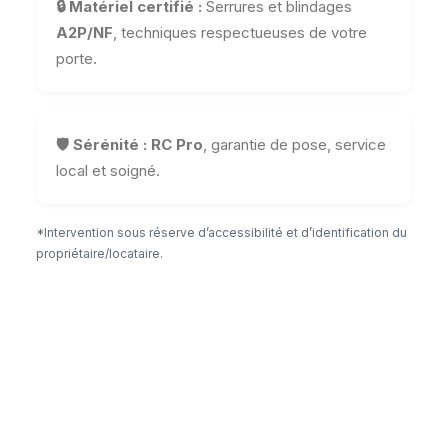
🔒 Matériel certifié :
Serrures et blindages
A2P/NF
, techniques respectueuses de votre
porte.
🛡️ Sérénité :
RC Pro
, garantie de pose, service
local et soigné.
*Intervention sous réserve d’accessibilité et d’identification du
propriétaire/locataire.
Tarifs transparents & services de
serrurerie
(Aucun frais caché – déplacement inclus dans nos
zones d’intervention)