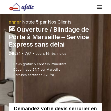
Notée 5 par Nos Clients
🆘 Ouverture / Blindage de
Demandez Un Devis
Porte à Marseille – Service
Express sans délai
04 69 00 15 69
24h/24 • 7j/7 • Jours fériés inclus
Devis gratuit & conseils immédiats
Dépannage 24/7 sur Marseille
Serrures certifiées A2P/NF
Demandez votre devis serrurier en