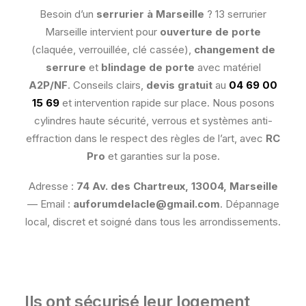
Besoin d’un
serrurier à Marseille
? 13 serrurier
Marseille intervient pour
ouverture de porte
(claquée, verrouillée, clé cassée),
changement de
serrure
et
blindage de porte
avec matériel
A2P/NF
. Conseils clairs,
devis gratuit
au
04 69 00
15 69
et intervention rapide sur place. Nous posons
cylindres haute sécurité, verrous et systèmes anti-
effraction dans le respect des règles de l’art, avec
RC
Pro
et garanties sur la pose.
Adresse :
74 Av. des Chartreux, 13004, Marseille
— Email :
auforumdelacle@gmail.com
. Dépannage
local, discret et soigné dans tous les arrondissements.
Ils ont sécurisé leur logement