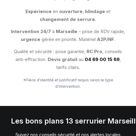
Expérience
en
ouverture
,
blindage
et
changement de serrure
.
Intervention 24/7
à
Marseille
– prise de RDV rapide,
urgence
gérée en priorité. Matériel
A2P/NF
.
Qualité et sécurité : pose garantie,
RC Pro
, conseils
anti-effraction.
Devis gratuit
au
04 69 00 15 69
,
tarifs clairs.
*Pièce d’identité et justificatif requis selon le type
d’intervention.
Les
bons
plans
13
serrurier
Marseil
Suivez nos conseils sécurité et nos alertes locales