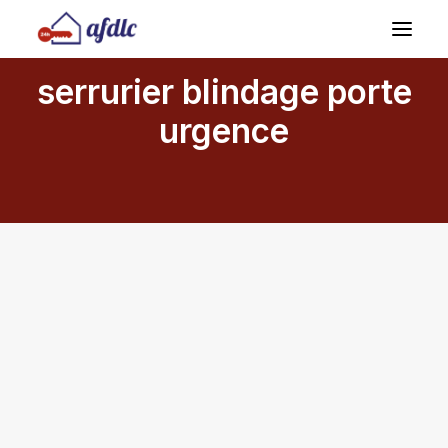
serrurier blindage porte
urgence
Demandez Un Devis
04 69 00 15 69
septembre 22, 2025
Pourquoi Choisir un Serrurier
Spécialisé en Blindage de Porte à
Marseille ?