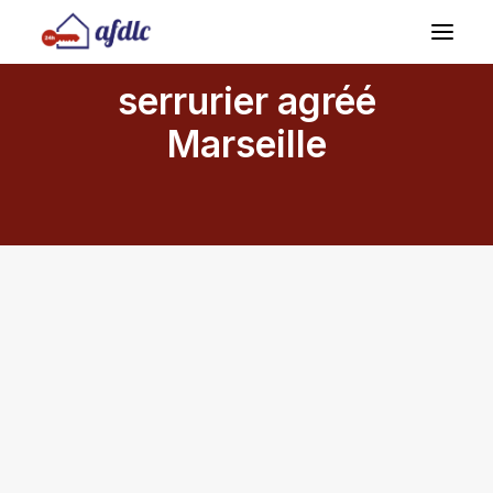
serrurier agréé
Marseille
Demandez Un Devis
04 69 00 15 69
septembre 22, 2025
Serrurier Blindage Porte Marseille :
Intervention d’Urgence 24/7