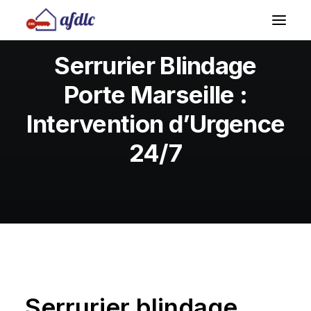
Serrurier Blindage
Porte Marseille :
Demandez Un Devis
Intervention d’Urgence
04 69 00 15 69
24/7
Serrurier blindage